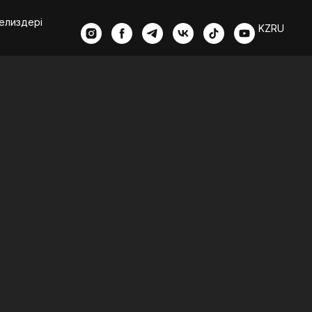
елиздері
KZ
RU