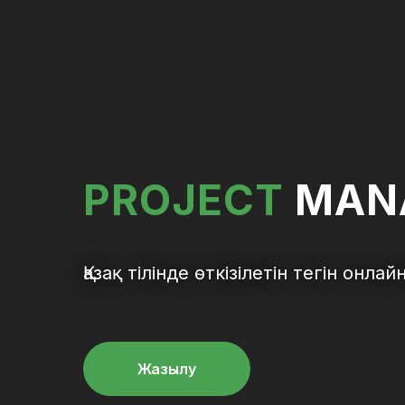
PROJECT
MAN
Қазақ тілінде өткізілетін тегін онлай
Жазылу