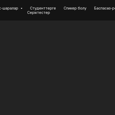
Іс-шаралар
Студенттерге
Спикер болу
Баспасөз-р
Серіктестер