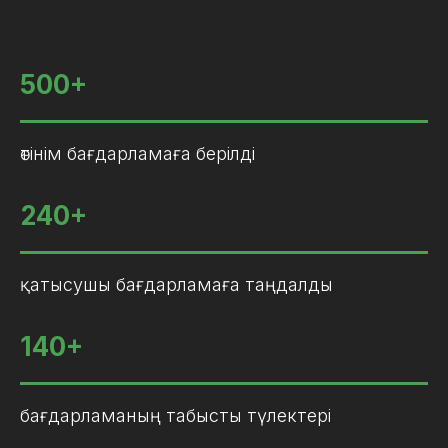
500+
өтінім бағдарламаға берілді
240+
қатысушы бағдарламаға таңдалды
140+
бағдарламаның табысты түлектері