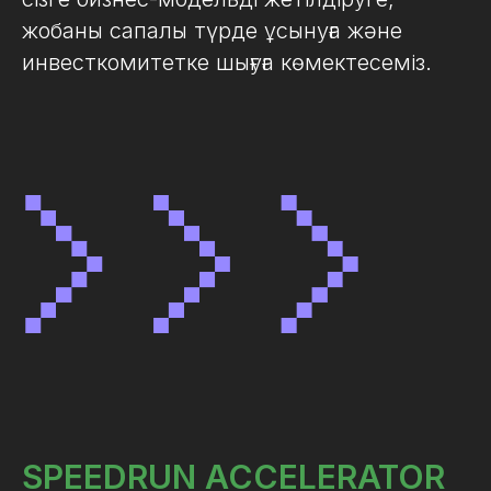
жобаны сапалы түрде ұсынуға және
инвесткомитетке шығуға көмектесеміз.
SPEEDRUN ACCELERATOR