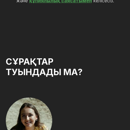
және
құпиялылық саясатымен
келісесіз.
СҰРАҚТАР
ТУЫНДАДЫ МА?