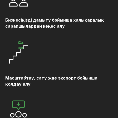
Бизнесіңізді дамыту бойынша халықаралық
сарапшылардан кеңес алу
Масштабтау, сату және экспорт бойынша
қолдау алу