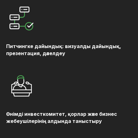
Питчингке дайындық: визуалды дайындық,
презентация, дәлелдеу
Өнімді инвесткомитет, қорлар және бизнес
жебеушілерінің алдында таныстыру