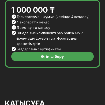
1 000 000 ₸
Трекерлермен жұмыс (кемінде 4 кездесу)
4 эксперттік кеңес
Демо-күнге қатысу
Өнімде ЖИ компоненті бар болса MVP
әзірлеу үшін Lovable платформасына
қолжетімділік
Бағдарлама сертификаты
Өтініш беру
ҚАТЫСУҒА