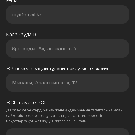
E-mail
Қала (аудан)
ЖК немесе заңды тұлғаны тіркеу мекенжайы
ЖСН немесе БСН
Дербес деректерді жинау және өңдеу Заңның талаптарына қатаң
сәйкестікте және тек құпиялылық саясатында көрсетілген
мақсаттарға қол жеткізу үшін жүзеге асырылады.