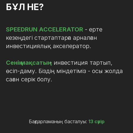
БҰЛ НЕ?
SPEEDRUN ACCELERATOR
- ерте
кезеңдегі стартаптарға арналған
инвестициялық акселератор.
Сенің мақсатың
- инвестиция тартып,
өсіп-даму. Біздің міндетіміз - осы жолда
саған серік болу.
Бағдарламаның басталуы:
13 сәуір