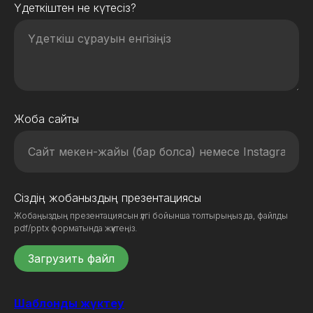
Үдеткіштен не күтесіз?
Жоба сайты
Сіздің жобаныздың презентациясы
Жобаңыздың презентациясын үлгі бойынша толтырыңыз да, файлды
pdf/pptx форматында жүктеңіз.
Загрузить файл
Шаблонды жүктеу