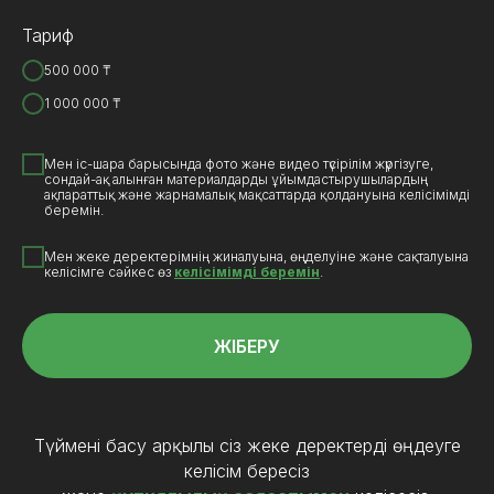
Тариф
500 000 ₸
1 000 000 ₸
Мен іс-шара барысында фото және видео түсірілім жүргізуге,
сондай-ақ алынған материалдарды ұйымдастырушылардың
ақпараттық және жарнамалық мақсаттарда қолдануына келісімімді
беремін.
Мен жеке деректерімнің жиналуына, өңделуіне және сақталуына
келісімге сәйкес өз
келісімімді беремін
.
ЖІБЕРУ
Түймені басу арқылы сіз жеке деректерді өңдеуге
келісім бересіз