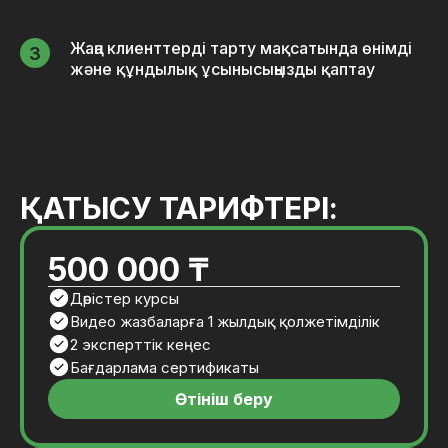
Жаңа клиенттерді тарту мақсатында өнімді
және құндылық ұсынысыңызды қаптау
ҚАТЫСУ ТАРИФТЕРІ:
500 000 ₸
Дәрістер курсы
Видео жазбаларға 1 жылдық қолжетімділік
2 эксперттік кеңес
Бағдарлама сертификаты
Өтініш беру