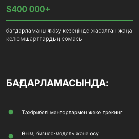
$400 000+
бағдарламаны өткізу кезеңінде жасалған жаңа
келісімшарттардың сомасы
БАҒДАРЛАМАСЫНДА:
Тәжірибелі менторлармен жеке трекинг
Өнім, бизнес-модель және өсу