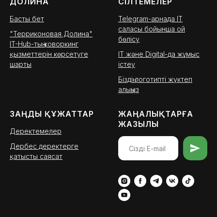
ДОЛИНА
СІЛТЕМЕЛЕР
Басты бет
Telegram-арнада IT
саласы бойынша ой
"Терриконовая Долина"
бөлісу
IT-Hub-тың коворкинг
қызметтерін көрсетуге
IT және Digital-да жұмыс
шарты
істеу
Біздің логотипті жүктеп
алыңыз
ЗАҢДЫ ҚҰЖАТТАР
ЖАҢАЛЫҚТАРҒА
ЖАЗЫЛЫ
Деректемелер
Дербес деректерге
қатысты саясат