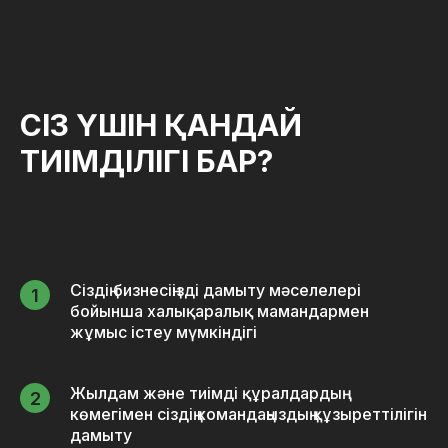
СІЗ ҮШІН
ҚАНДАЙ
ТИІМДІЛІГІ БАР?
Сіздің бизнесіңізді дамыту мәселелері
бойынша халықаралық мамандармен
жұмыс істеу мүмкіндігі
Жылдам және тиімді құралдардың
көмегімен сіздің командаңыздың құзыреттілігін
дамыту