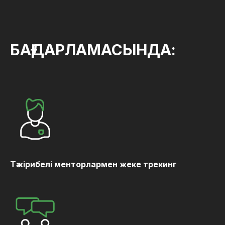
БАҒДАРЛАМАСЫНДА:
Тәжірибелі менторлармен жеке трекинг