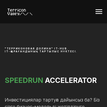
"ТЕРРИКОНОВАЯ ДОЛИНА" IT-HUB.
ІТ-ҚАРАҒАНДЫНЫҢ ТАРТЫЛЫС НҮКТЕСІ
.
SPEEDRUN
ACCELERATOR
Инвестициялар тартуға дайынсыз ба? Біз
сізге бизнес-модельді жетілдіруге,