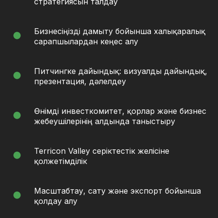
стратегиясын талдау
Бизнесіңізді дамыту бойынша халықаралық
сарапшылардан кеңес алу
Питчингке дайындық: визуалды дайындық,
презентация, дәлелдеу
Өнімді инвесткомитет, қорлар және бизнес
жебеушілерінің алдында таныстыру
Terricon Valley серіктестік желісіне
қолжетімділік
Масштабтау, сату және экспорт бойынша
қолдау алу