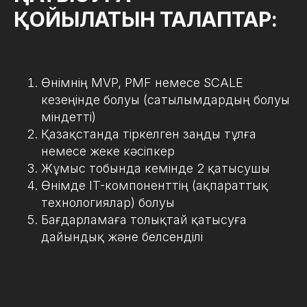
ҚОЙЫЛАТЫН ТАЛАПТАР:
Өнімнің MVP, PMF немесе SCALE
кезеңінде болуы (сатылымдардың болуы
міндетті)
Қазақстанда тіркелген заңды тұлға
немесе жеке кәсіпкер
Жұмыс тобында кемінде 2 қатысушы
Өнімде IT-компоненттің (ақпараттық
технологиялар) болуы
Бағдарламаға толықтай қатысуға
дайындық және белсенділі